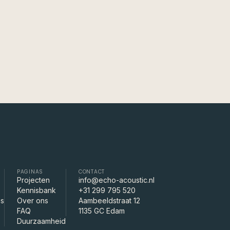
06 JUL 2026
PAGINAS
CONTACT
Projecten
info@echo-acoustic.nl
Kennisbank
+31 299 795 520
as
Over ons
Aambeeldstraat 12
FAQ
1135 GC Edam
Duurzaamheid