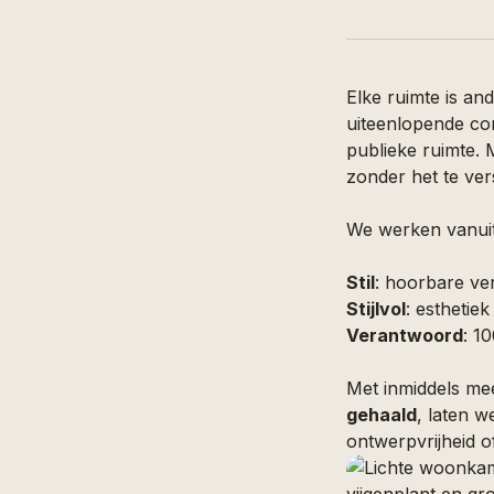
Elke ruimte is an
uiteenlopende con
publieke ruimte. 
zonder het te ver
We werken vanuit 
Stil
: hoorbare ver
Stijlvol
: esthetie
Verantwoord
: 1
Met inmiddels m
gehaald
, laten w
ontwerpvrijheid of