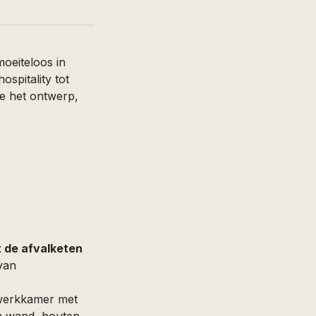
oeiteloos in
spitality tot
ze het ontwerp,
it de afvalketen
 van