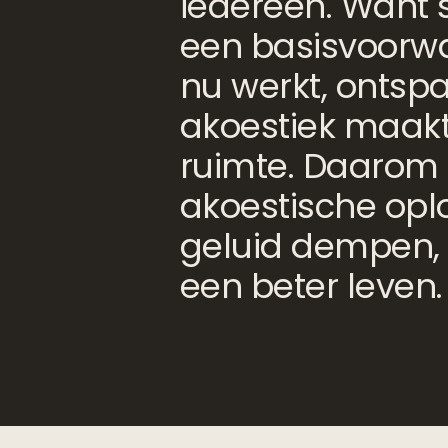
iedereen. Want st
een basisvoorwaa
nu werkt, ontsp
akoestiek maakt 
ruimte. Daarom 
akoestische oplo
geluid dempen,
een beter leven.