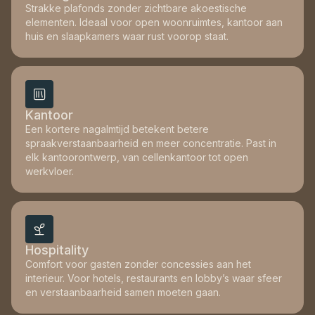
Strakke plafonds zonder zichtbare akoestische
elementen. Ideaal voor open woonruimtes, kantoor aan
huis en slaapkamers waar rust voorop staat.
Kantoor
Een kortere nagalmtijd betekent betere
spraakverstaanbaarheid en meer concentratie. Past in
elk kantoorontwerp, van cellenkantoor tot open
werkvloer.
Hospitality
Comfort voor gasten zonder concessies aan het
interieur. Voor hotels, restaurants en lobby’s waar sfeer
en verstaanbaarheid samen moeten gaan.